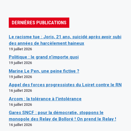
DERNIÈRES PUBLICATIONS
Le racisme tue : Joris, 21 ans, suicidé après avoir subi
des années de harcèlement haineux
19 juillet 2026
Politique : le grand n’importe quoi
19 juillet 2026
Marine Le Pen, une peine fictive ?
19 juillet 2026
Appel des forces progressistes du Loiret contre le RN
16 juillet 2026
Arcom : la tolérance à l’intolérance
16 juillet 2026
Gares SNCF : pour la démocratie, stoppons le
monopole des Relay de Bolloré ! On prend le Relay !
16 juillet 2026