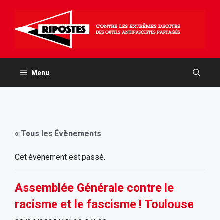
Aller
au
contenu
Menu
« Tous les Évènements
Cet évènement est passé.
Assemblée Générale contre le
racisme et le fascisme ! Toulouse