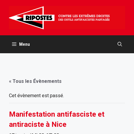
Aller
au
contenu
Menu
« Tous les Évènements
Cet évènement est passé.
Manifestation antifasciste et
antiraciste à Nice